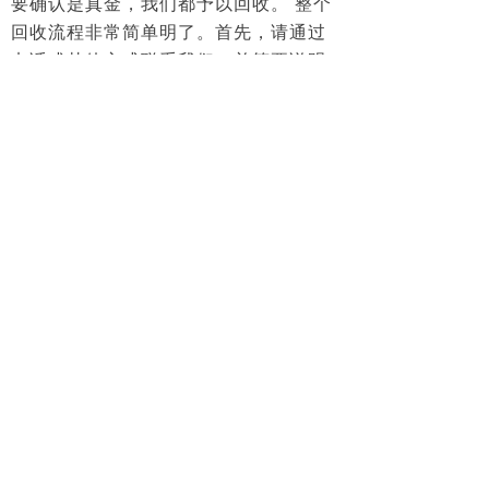
要确认是真金，我们都予以回收。 整个
回收流程非常简单明了。首先，请通过
电话或其他方式联系我们，并简要说明
您需要回收的黄金制品情况。我们会根
据您的描述进行初步看图估价，然后安
排专业人员上门服务。在现场，我们将
对黄金制品进行详细检查和精确称重，
确认无误后当场支付现金。资金结算迅
速，让您无需等待即可拿到属于自己的
变现款项。
成为您的财富变现专家 如果您正在
寻找一家值得信赖的黄金回收服务商，
那么请不要犹豫选择我们。
我们承诺将