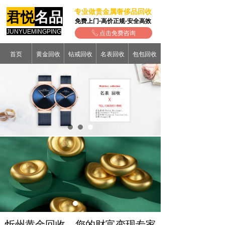
专业做贵金属奢侈品回收
君悦
名品
免费上门-高价正规-安全高效
JUNYUEMINGPING
点击免费咨询
ꂅ
首页
黄金回收
钻戒回收
名表回收
包包回收
忻州黄金回收，您的财富变现专家