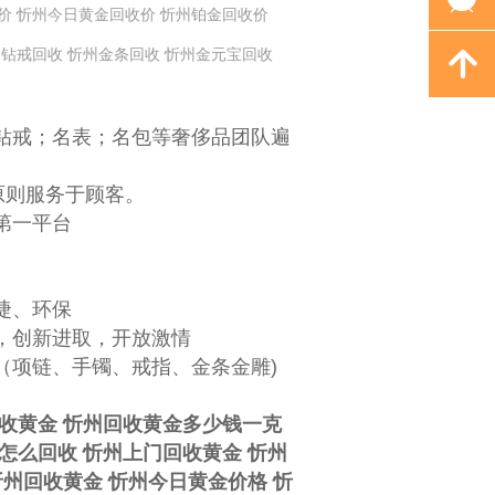
价 忻州今日黄金回收价 忻州铂金回收价
州钻戒回收 忻州金条回收 忻州金元宝回收
녕
；名表；名包等奢‌‌‌‌侈品团队遍
原则服务于顾客。
第一平台
捷、环保
，创新进取，开放激情
（项链、手镯、戒指、金条金雕)
收黄金 忻州回收黄金多少钱一克
怎么回收 忻州上门回收黄金 忻州
忻州回收黄金 忻州今日黄金价格 忻