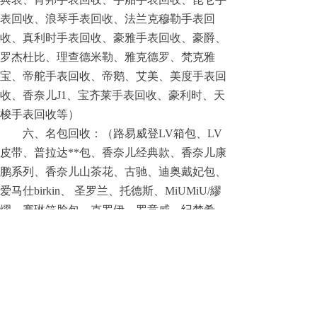
表回收、浪琴手表回收、法兰克穆勒手表回
收、真利时手表回收、豪雅手表回收、豪爵、
罗杰杜比、理查德米勒、雅克德罗、梵克雅
宝、帝舵手表回收、帝鹅、艾美、美度手表回
收、香奈儿J1、宝齐莱手表回收、豪利时、天
梭手表回收等）
六、名包回收：（路易威登LV箱包、LV
皮带、普拉达**包、香奈儿经典款、香奈儿康
鹏系列、香奈儿山茶花、古驰、迪奥戴妃包、
爱马仕birkin、 圣罗兰、托德斯、MiUMiU/繆
缪、赛琳笑脸包、克罗伊、罗意威、纪梵希、
巴利）
七、品回收：（卡地亚LOVE系列首饰、
宝格丽首饰、蒂芙尼钻首饰、梵克雅宝首饰、
威图黑白签名手机、万宝龙钢笔、登喜路打火
机、翡翠冰种以上或老坑翡翠收购） 钻石