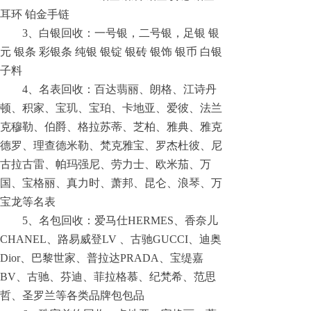
耳环 铂金手链
3、白银回收：一号银，二号银，足银 银
元 银条 彩银条 纯银 银锭 银砖 银饰 银币 白银
子料
4、名表回收：百达翡丽、朗格、江诗丹
顿、积家、宝玑、宝珀、卡地亚、爱彼、法兰
克穆勒、伯爵、格拉苏蒂、芝柏、雅典、雅克
德罗、理查德米勒、梵克雅宝、罗杰杜彼、尼
古拉古雷、帕玛强尼、劳力士、欧米茄、万
国、宝格丽、真力时、萧邦、昆仑、浪琴、万
宝龙等名表
5、名包回收：爱马仕HERMES、香奈儿
CHANEL、路易威登LV 、古驰GUCCI、迪奥
Dior、巴黎世家、普拉达PRADA、宝缇嘉
BV、古驰、芬迪、菲拉格慕、纪梵希、范思
哲、圣罗兰等各类品牌包包品