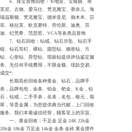
6、珠宝首饰回收：卡地亚、宝格丽、蒂
芙尼、古驰、爱马仕、梵克雅宝、香奈儿、海
瑞温斯顿、梵克雅宝、德米亚尼、御木本、莎
菲、格拉芙、欧克赛特、劳伦斯、迪奥、芬
迪、纪梵希、范思哲、VCA等各类品首饰
7、钻石回收：钻戒、钻石吊坠、钻石手
链、钻石耳钉、裸钻、圆型钻、梯形钻、方
钻、心形钻、异型钻、瑕疵钻提供评估鉴定服
务。无任何手续费用，不限金额、现款交易、
成交*.
长期高价回收各种黄金、钻石，品牌手
表，品牌包包，金条、铂金、钯金、K金，钻
石，钻戒，二手手表，名表，名包，银元，翡
翠，等贵金属，为您提供典当代赎，上门回收
服务。我们本着诚信经营，顾客至上的宗旨。
一、黄金回收：千足金 足金 24K 22k金
20k金 18k金 万足金 14k金 金条 金砖 黄金摆件