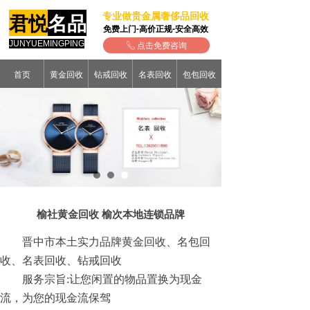
专业做贵金属奢侈品回收
君悦
名品
免费上门-高价正规-安全高效
JUNYUEMINGPING
点击免费咨询
ꂅ
首页
黄金回收
钻戒回收
名表回收
包包回收
榆社黄金回收 榆次本地连锁品牌
晋中市本土实力品牌黄金回收、名包回
收、名表回收、钻戒回收
服务宗旨:让您闲置的物品置换为现金
流，为您的现金流保驾