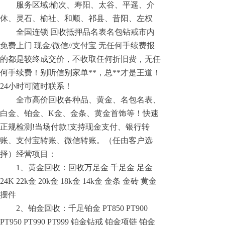
服务区域:榆次、寿阳、太谷、平遥、介
休、灵石、榆社、和顺、祁县、昔阳、左权
全国连锁 回收抵押品名表名包钻戒市内
免费上门 现金/微信//支付宝 无任何手续费报
的都是较终成交价，不收取任何折旧费，无任
何手续费！别听信别家单**，总**才是王道！
24小时可随时联系！
全市高价回收各种品、黄金、名包名表、
白金、铂金、K金、金条、黄金首饰等！快速
正规检测!当场付款!支持现金支付、银行转
账、支付宝转账、微信转账。（任由客户选
择）经营项目：
1、黄金回收：回收万足金 千足金 足金
24K 22k金 20k金 18k金 14k金 金条 金砖 黄金
摆件
2、铂金回收：千足铂金 PT850 PT900
PT950 PT990 PT999 铂金钻戒 铂金项链 铂金