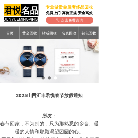
专业做贵金属奢侈品回收
君悦
名品
免费上门-高价正规-安全高效
JUNYUEMINGPING
点击免费咨询
ꂅ
首页
黄金回收
钻戒回收
名表回收
包包回收
2025山西汇丰君悦春节放假通知
朋友：
春节回家，不为别的，只为那熟悉的乡音、暖
暖的人情和那颗渴望团圆的心。