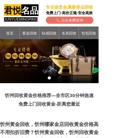
专业做贵金属奢侈品回收
君悦
名品
免费上门-高价正规-安全高效
JUNYUEMINGPING
点击免费咨询
ꂅ
首页
黄金回收
钻戒回收
名表回收
包包回收
忻州回收黄金价格推荐—全市区30分钟急速
免费上门回收黄金-距离您最近
忻州黄金回收，忻州哪家金店回收黄金价格高
不用扣折旧费？忻州黄金回收，忻州回收黄金