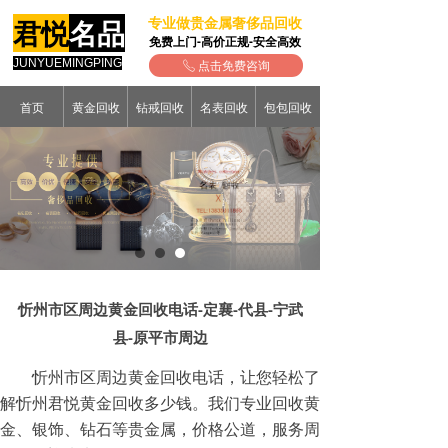
专业做贵金属奢侈品回收
君悦
名品
免费上门-高价正规-安全高效
JUNYUEMINGPING
点击免费咨询
ꂅ
首页
黄金回收
钻戒回收
名表回收
包包回收
忻州市区周边黄金回收电话-定襄-代县-宁武
县-原平市周边
忻州市区周边黄金回收电话，让您轻松了
解忻州君悦黄金回收多少钱。我们专业回收黄
金、银饰、钻石等贵金属，价格公道，服务周