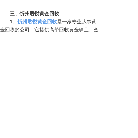
三、忻州君悦黄金回收
1、
忻州君悦黄金回收
是一家专业从事黄
金回收的公司。它提供高价回收黄金珠宝、金
条、金币等，让消费者在变现自己的金饰品时
能够获得更高的回收价格。
2、作为一家专业的黄金回收公司，忻州
君悦黄金回收有着丰富的经验和专业的技术团
队，为客户提供安全、快捷的回收服务。其服
务覆盖面广，不仅面向忻州市，也向周边城市
提供回收服务。忻州君悦黄金回收的回收流程
非常简单方便。
3、客户只需携带自己的黄金饰品前往公
司，经专业鉴定后即可得到最合理的回收价
格。若客户同意回收价格，即可当场完成交
易，现金支付、银行转账等多种支付方式任
选。