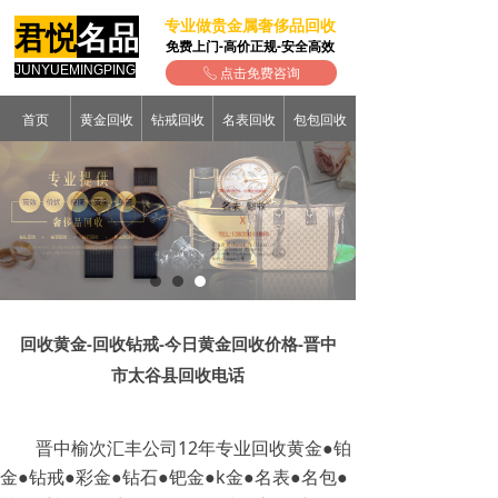
专业做贵金属奢侈品回收
君悦
名品
免费上门-高价正规-安全高效
JUNYUEMINGPING
点击免费咨询
ꂅ
首页
黄金回收
钻戒回收
名表回收
包包回收
回收黄金-回收钻戒-今日黄金回收价格-晋中
市太谷县回收电话
晋中榆次汇丰公司12年专业回收黄金●铂
金●钻戒●彩金●钻石●钯金●k金●名表●名包●